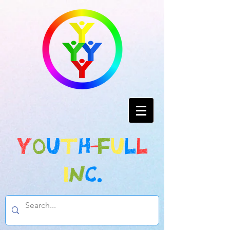
-
Y
O
U
T
H
F
U
L
L
.
I
N
C